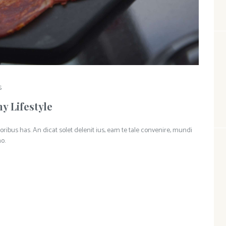
S
hy Lifestyle
oribus has. An dicat solet delenit ius, eam te tale convenire, mundi
o.