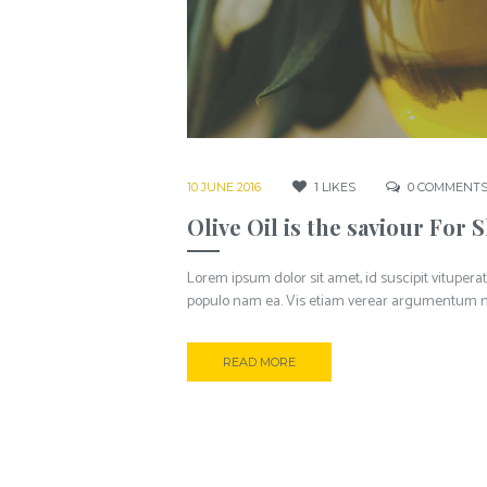
10 JUNE 2016
1
LIKES
0
COMMENT
Olive Oil is the saviour For 
Lorem ipsum dolor sit amet, id suscipit vituperat
populo nam ea. Vis etiam verear argumentum n
READ MORE