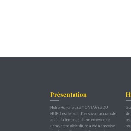
Présentation
H
Notre Huilerie LES MONTAGES DU
Sit
NORD est le fruit d’un savoir accumulé
de 
au fil du temps et d’une expérience
pro
riche, cette oléiculture a été transmise
bou