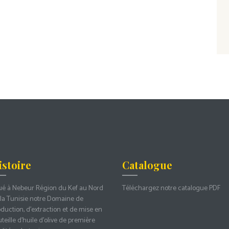
istoire
Catalogue
ué à Nebeur Région du Kef au Nord
Téléchargez notre catalogue PDF
la Tunisie notre Domaine de
duction, d’extraction et de mise en
teille d’huile d’olive de première