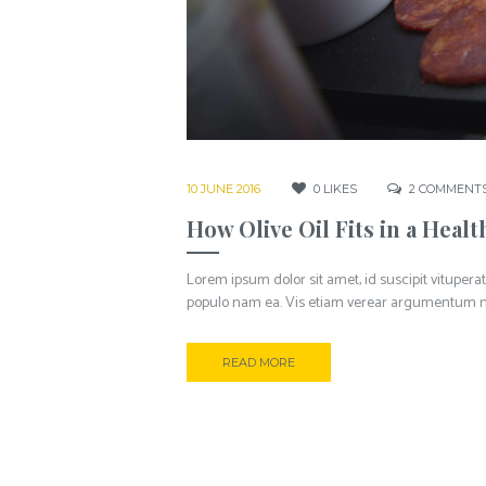
10 JUNE 2016
0
LIKES
2
COMMENT
How Olive Oil Fits in a Healt
Lorem ipsum dolor sit amet, id suscipit vituperat
populo nam ea. Vis etiam verear argumentum n
READ MORE