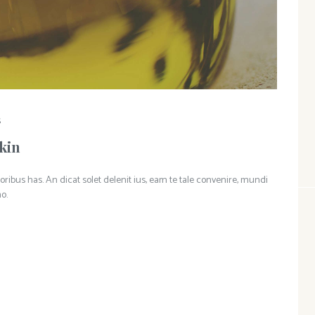
S
Skin
oribus has. An dicat solet delenit ius, eam te tale convenire, mundi
o.