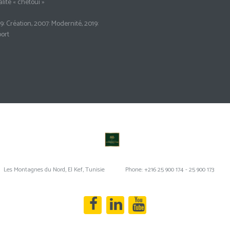
lité « chetoui »
9: Création, 2007: Modernité, 2019:
ort
Les Montagnes du Nord, El Kef, Tunisie
Phone: +216 25 900 174 - 25 900 173