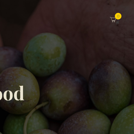
0
ood