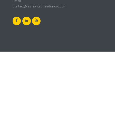
Email:
contact@lesmontagnesdunord.com