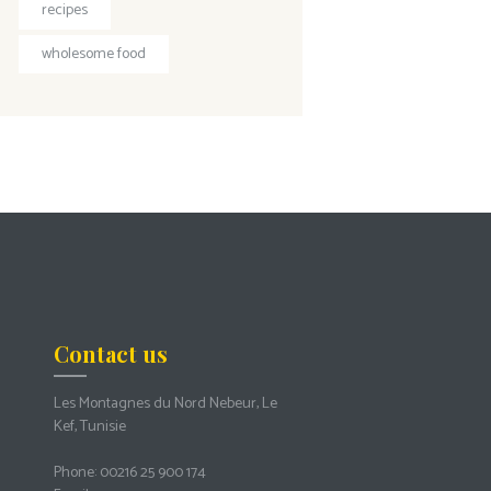
recipes
wholesome food
Contact us
Les Montagnes du Nord Nebeur, Le
Kef, Tunisie
Phone:
00216 25 900 174