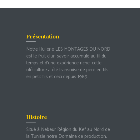
Présentation
Notre Huilerie LES MONTAGES DU NORD
est le fruit d’un savoir accumulé au fil du
temps et d’une expérience riche, cette
oléiculture a été transmise de père en fils
en petit fils et ceci depuis 1989.
Histoire
Situé à Nebeur Région du Kef au Nord de
la Tunisie notre Domaine de production,