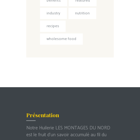
benefits
featured
industry
nutrition
recipes
wholesome food
Présentation
Notre Huilerie LES MONTAGES DU NORD
est le fruit d’un savoir accumulé au fil du