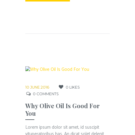
10 JUNE 2016
0
LIKES
0
COMMENTS
Why Olive Oil Is Good For
You
Lorem ipsum dolor sit amet, id suscipit
vituperatoribus has. An dicat solet delenit