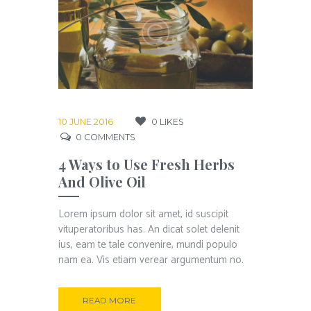
10 JUNE 2016
0
LIKES
0
COMMENTS
4 Ways to Use Fresh Herbs
And Olive Oil
Lorem ipsum dolor sit amet, id suscipit
vituperatoribus has. An dicat solet delenit
ius, eam te tale convenire, mundi populo
nam ea. Vis etiam verear argumentum no.
READ MORE