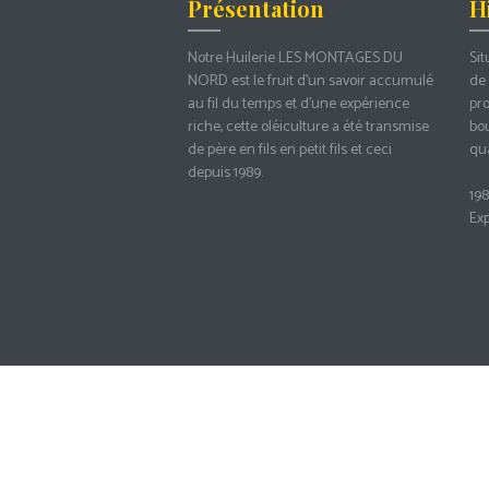
Présentation
H
Notre Huilerie LES MONTAGES DU
Sit
NORD est le fruit d’un savoir accumulé
de 
au fil du temps et d’une expérience
pro
riche, cette oléiculture a été transmise
bou
de père en fils en petit fils et ceci
qua
depuis 1989.
198
Exp