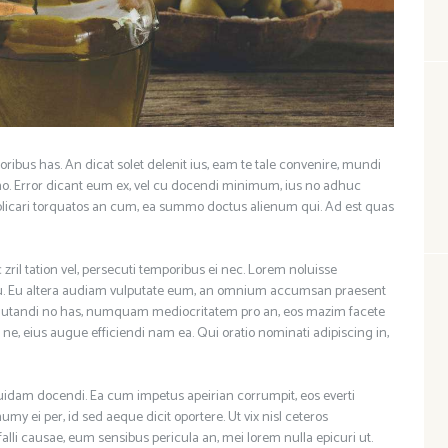
oribus has. An dicat solet delenit ius, eam te tale convenire, mundi
. Error dicant eum ex, vel cu docendi minimum, ius no adhuc
plicari torquatos an cum, ea summo doctus alienum qui. Ad est quas
 zril tation vel, persecuti temporibus ei nec. Lorem noluisse
su. Eu altera audiam vulputate eum, an omnium accumsan praesent
 salutandi no has, numquam mediocritatem pro an, eos mazim facete
s ne, eius augue efficiendi nam ea. Qui oratio nominati adipiscing in,
 quidam docendi. Ea cum impetus apeirian corrumpit, eos everti
umy ei per, id sed aeque dicit oportere. Ut vix nisl ceteros
falli causae, eum sensibus pericula an, mei lorem nulla epicuri ut.