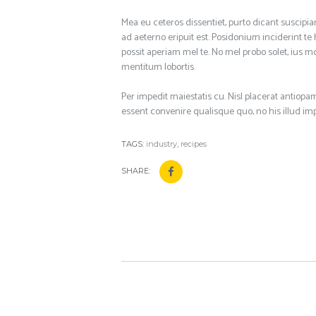
Mea eu ceteros dissentiet, purto dicant suscipia
ad aeterno eripuit est. Posidonium inciderint te h
possit aperiam mel te. No mel probo solet, ius mod
mentitum lobortis.
Per impedit maiestatis cu. Nisl placerat antio
essent convenire qualisque quo, no his illud imp
TAGS:
industry
,
recipes
SHARE: