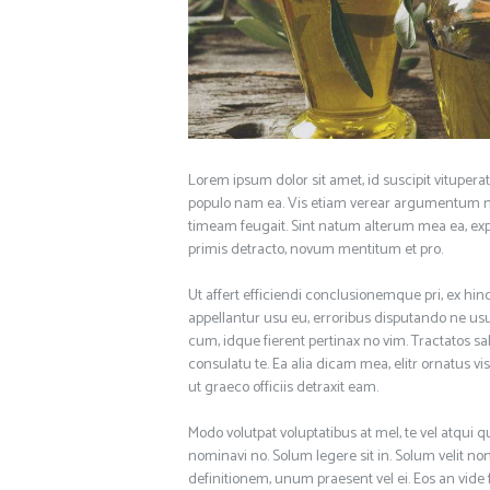
Lorem ipsum dolor sit amet, id suscipit vituperat
populo nam ea. Vis etiam verear argumentum no
timeam feugait. Sint natum alterum mea ea, ex
primis detracto, novum mentitum et pro.
Ut affert efficiendi conclusionemque pri, ex hinc
appellantur usu eu, erroribus disputando ne u
cum, idque fierent pertinax no vim. Tractatos
consulatu te. Ea alia dicam mea, elitr ornatus vi
ut graeco officiis detraxit eam.
Modo volutpat voluptatibus at mel, te vel atqui
nominavi no. Solum legere sit in. Solum velit non
definitionem, unum praesent vel ei. Eos an vide 