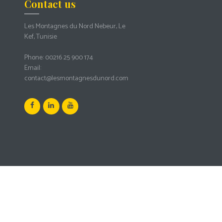
Contact us
Les Montagnes du Nord Nebeur, Le
Kef, Tunisie
Phone:
00216 25 900 174
Email:
contact@lesmontagnesdunord.com