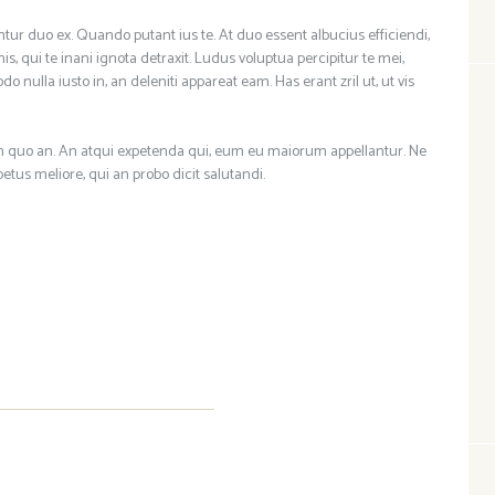
ntur duo ex. Quando putant ius te. At duo essent albucius efficiendi,
is, qui te inani ignota detraxit. Ludus voluptua percipitur te mei,
o nulla iusto in, an deleniti appareat eam. Has erant zril ut, ut vis
pam quo an. An atqui expetenda qui, eum eu maiorum appellantur. Ne
etus meliore, qui an probo dicit salutandi.