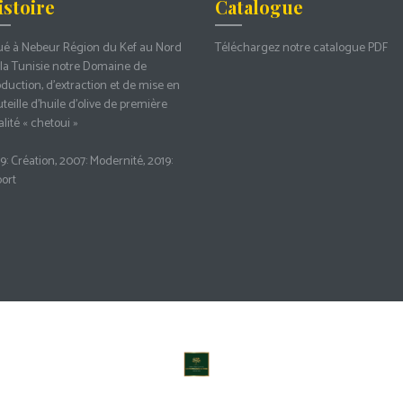
istoire
Catalogue
ué à Nebeur Région du Kef au Nord
Téléchargez notre catalogue PDF
la Tunisie notre Domaine de
duction, d’extraction et de mise en
teille d’huile d’olive de première
lité « chetoui »
9: Création, 2007: Modernité, 2019:
ort