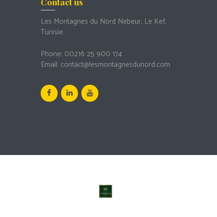
Contact us
Les Montagnes du Nord Nebeur, Le Kef,
Tunisie
Phone:
00216 25 900 174
Email:
contact@lesmontagnesdunord.com